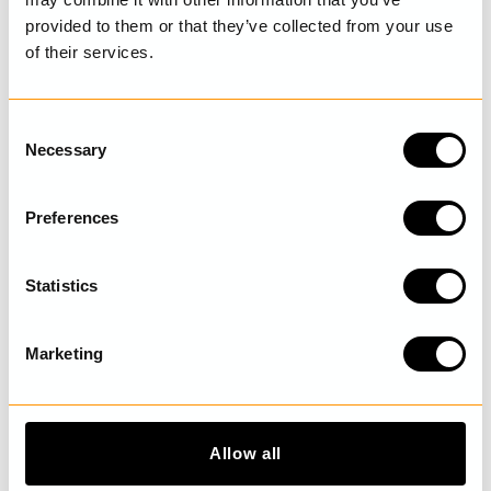
provided to them or that they’ve collected from your use
of their services.
SENAST BESÖKTA
C
Necessary
o
UPPTÄCK MER
n
s
Preferences
e
n
t
Statistics
S
e
Marketing
l
e
c
t
Allow all
i