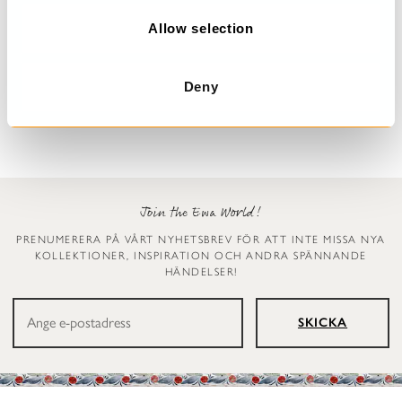
o
n
Allow selection
Prickig klänning
Leggings
Dinti
Ellen
Deny
2 999 kr
1 199 kr
Join the Ewa World!
PRENUMERERA PÅ VÅRT NYHETSBREV FÖR ATT INTE MISSA NYA
KOLLEKTIONER, INSPIRATION OCH ANDRA SPÄNNANDE
HÄNDELSER!
SKICKA