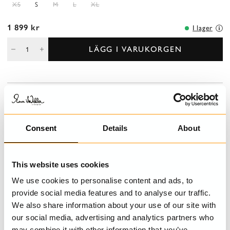
XS
S
M
L
XL
1 899 kr
I lager
LÄGG I VARUKORGEN
BESKRIVNING
Långärmad blus i lin/viskos med krage, knäppning och motveck
fram och dekorativa stråveck över axeln.
Consent
Details
About
DETALJER
This website uses cookies
We use cookies to personalise content and ads, to
TVÄTTRÅD
provide social media features and to analyse our traffic.
We also share information about your use of our site with
STORLEKSGUIDE
our social media, advertising and analytics partners who
may combine it with other information that you’ve