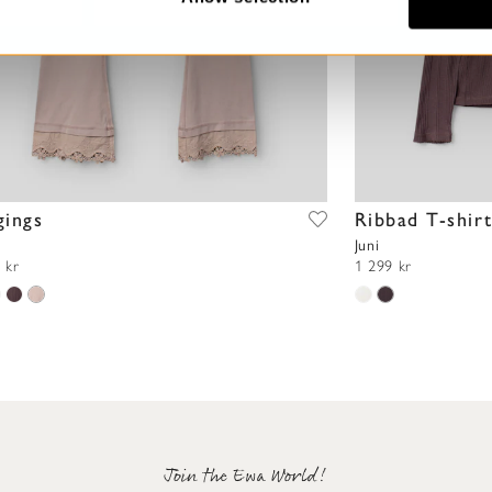
gings
Ribbad T-shir
Juni
 kr
1 299 kr
Join the Ewa World!