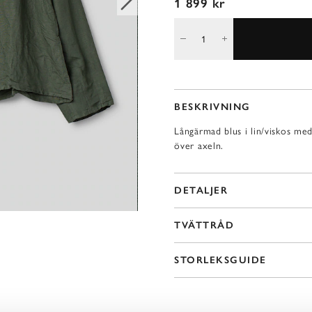
1 899 kr
BESKRIVNING
Långärmad blus i lin/viskos me
över axeln.
DETALJER
TVÄTTRÅD
STORLEKSGUIDE