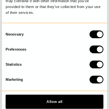
may combine it with other information that you’ve
provided to them or that they’ve collected from your use
of their services.
SENAST BESÖKTA
C
Necessary
o
UPPTÄCK MER
n
s
Preferences
e
n
t
Statistics
S
e
Marketing
l
e
c
t
Allow all
i