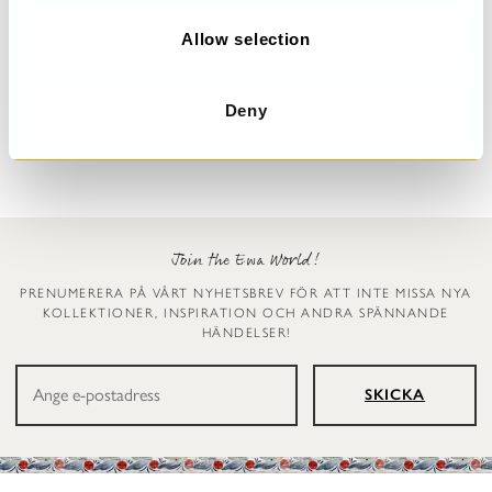
o
n
Allow selection
Prickig klänning
Leggings
Dinti
Ellen
Deny
2 999 kr
1 199 kr
Join the Ewa World!
PRENUMERERA PÅ VÅRT NYHETSBREV FÖR ATT INTE MISSA NYA
KOLLEKTIONER, INSPIRATION OCH ANDRA SPÄNNANDE
HÄNDELSER!
SKICKA