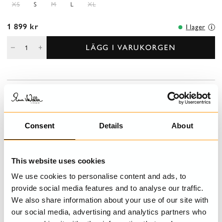
XS
S
M
L
XL
1 899 kr
I lager
LÄGG I VARUKORGEN
BESKRIVNING
Långärmad blus i lin/viskos med krage, knäppning och motveck
fram och dekorativa stråveck över axeln.
Consent
Details
About
DETALJER
This website uses cookies
We use cookies to personalise content and ads, to
TVÄTTRÅD
provide social media features and to analyse our traffic.
We also share information about your use of our site with
STORLEKSGUIDE
our social media, advertising and analytics partners who