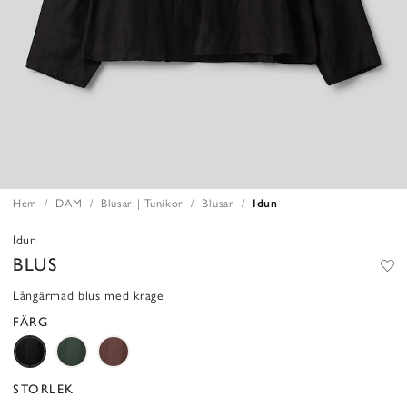
Hem
DAM
Blusar | Tunikor
Blusar
Idun
Idun
BLUS
Långärmad blus med krage
FÄRG
STORLEK