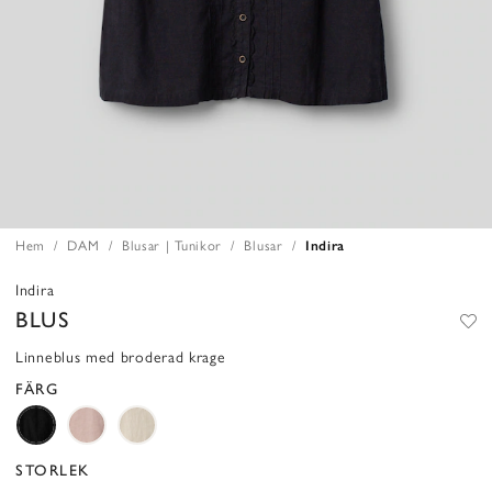
Hem
DAM
Blusar | Tunikor
Blusar
Indira
Indira
BLUS
Linneblus med broderad krage
FÄRG
STORLEK