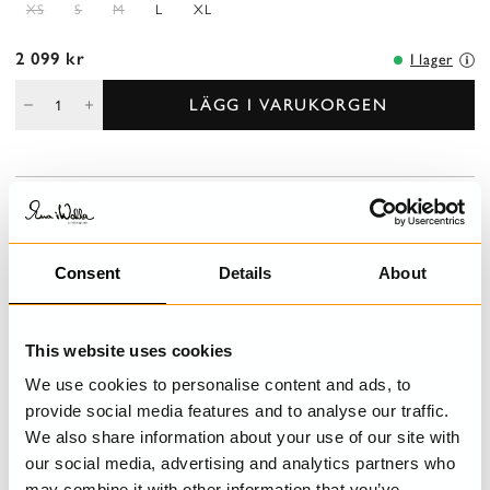
XS
S
M
L
XL
2 099 kr
I lager
LÄGG I VARUKORGEN
BESKRIVNING
V-ringad linneblus, kort ärm med spetskant och broderad krage,
knäppning fram med stråveck och virkad spets.
Consent
Details
About
DETALJER
This website uses cookies
We use cookies to personalise content and ads, to
TVÄTTRÅD
provide social media features and to analyse our traffic.
We also share information about your use of our site with
STORLEKSGUIDE
our social media, advertising and analytics partners who
may combine it with other information that you’ve