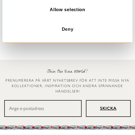
o
n
Allow selection
Prickig klänning
Leggings
Dinti
Ellen
Deny
2 999 kr
1 199 kr
Join the Ewa World!
PRENUMERERA PÅ VÅRT NYHETSBREV FÖR ATT INTE MISSA NYA
KOLLEKTIONER, INSPIRATION OCH ANDRA SPÄNNANDE
HÄNDELSER!
SKICKA