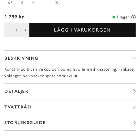
XS
S
M
L
XL
1 799 kr
I lager
LÄGG I VARUKORGEN
BESKRIVNING
Kortärmad blus i viskos och bomullsvoile med knäppning, rynkade
volanger och vacker spets som avslut.
DETALJER
TVÄTTRÅD
STORLEKSGUIDE