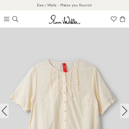
Ewa i Walla - Makes you flourish