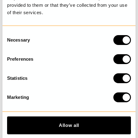
provided to them or that they’ve collected from your use
of their services.
SENAST BESÖKTA
C
Necessary
o
UPPTÄCK MER
n
s
Preferences
e
n
t
Statistics
S
e
Marketing
l
e
c
t
Allow all
i
o