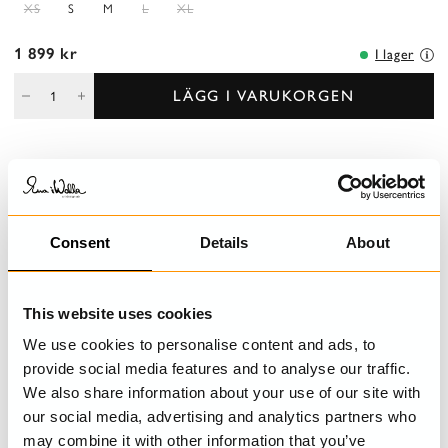
XS
S
M
L
XL
1 899 kr
I lager
LÄGG I VARUKORGEN
BESKRIVNING
Singoallablus i randig voile, lång ärm med smock. Rund
Consent
Details
About
halsringning med dragsko och vackra detaljer.
DETALJER
This website uses cookies
TVÄTTRÅD
We use cookies to personalise content and ads, to
provide social media features and to analyse our traffic.
STORLEKSGUIDE
We also share information about your use of our site with
our social media, advertising and analytics partners who
may combine it with other information that you’ve