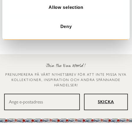
n
Allow selection
Prickig klänning
Leggings
Dinti
Ellen
Deny
2 999 kr
1 199 kr
Join the Ewa World!
PRENUMERERA PÅ VÅRT NYHETSBREV FÖR ATT INTE MISSA NYA
KOLLEKTIONER, INSPIRATION OCH ANDRA SPÄNNANDE
HÄNDELSER!
SKICKA