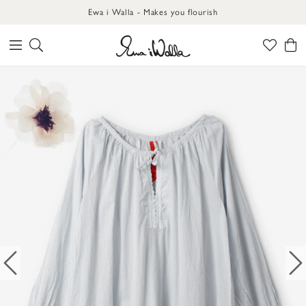
Ewa i Walla - Makes you flourish