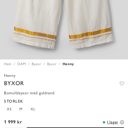
Hem
DAM
Byxor
Byxor
Henny
Henny
BYXOR
Bomullsbyxor med guldrand
STORLEK
XS
M
XL
1 999 kr
I lager