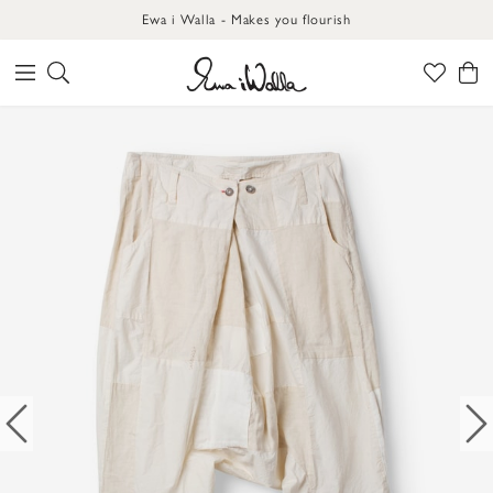
Ewa i Walla - Makes you flourish