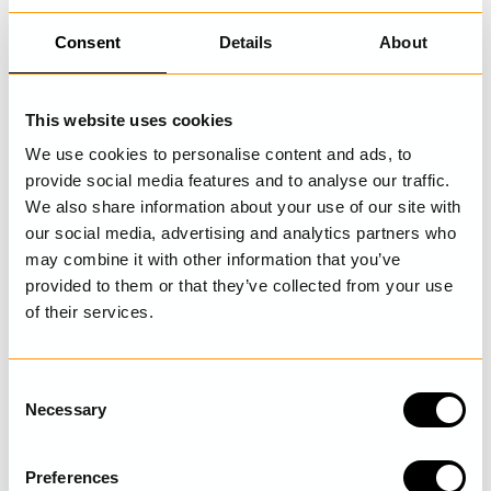
XS
S
M
L
XL
Consent
Details
About
2 999 kr
I lager
LÄGG I VARUKORGEN
This website uses cookies
We use cookies to personalise content and ads, to
provide social media features and to analyse our traffic.
BESKRIVNING
We also share information about your use of our site with
our social media, advertising and analytics partners who
Byxa i lappteknik i härlig mix av säsongens twill, lin och råbomull,
may combine it with other information that you’ve
dekorerad med broderade monogram och lagningsdetaljer.
provided to them or that they’ve collected from your use
Omlottknäppning och hällor för bälte i midjan, fickor i sidan fram,
stolpficka bak och dekorativa lappar på höger ben.
of their services.
DETALJER
C
Necessary
o
TVÄTTRÅD
n
s
STORLEKSGUIDE
Preferences