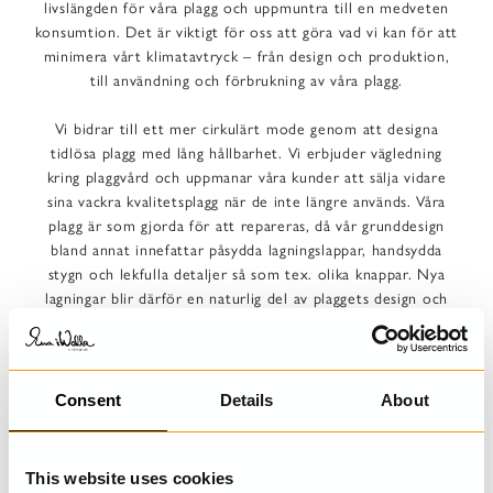
livslängden för våra plagg och uppmuntra till en medveten
konsumtion. Det är viktigt för oss att göra vad vi kan för att
minimera vårt klimatavtryck – från design och produktion,
till användning och förbrukning av våra plagg.
Vi bidrar till ett mer cirkulärt mode genom att designa
tidlösa plagg med lång hållbarhet. Vi erbjuder vägledning
kring plaggvård och uppmanar våra kunder att sälja vidare
sina vackra kvalitetsplagg när de inte längre används. Våra
plagg är som gjorda för att repareras, då vår grunddesign
bland annat innefattar påsydda lagningslappar, handsydda
stygn och lekfulla detaljer så som tex. olika knappar. Nya
lagningar blir därför en naturlig del av plaggets design och
saknas en knapp kan den enkelt ersättas med en annan utan
att plagget tappar sitt uttryck och värde.
Vi driver även projekt där vi gör limiterade produkter av
Consent
Details
About
överblivna resttyger från tidigare kollektioner. Vi jobbar för
att använda så mycket miljöcertifierade och återvunna
material som möjligt, och ser ständigt
This website uses cookies
förbättringsmöjligheter som kan minska vårt klimatavtryck