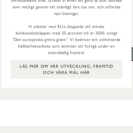
förhållandevis litet, strävar vi efter att göra så stor skillnad
som möjligt genom att ständigt lära oss om, och utforska
nya lösningar.
Vi arbetar mot EU:s åtagande att minska
koldioxidutsläppen med 55 procent till år 2030, enligt
”Den europeiska gröna given”. Vi bedriver ett omfattande
hållbarhetsarbete som kommer att fortgå under en
överskådlig framtid.
LÄS MER OM VÅR UTVECKLING, FRAMTID
OCH VÅRA MÅL HÄR