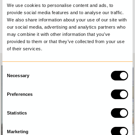
We use cookies to personalise content and ads, to
och bidra till en mer cirkulär och förlängd livscykel.
provide social media features and to analyse our traffic.
We also share information about your use of our site with
our social media, advertising and analytics partners who
LÄS MER OM CIRKULÄR DESIGN HÄR
may combine it with other information that you’ve
provided to them or that they’ve collected from your use
of their services.
C
Necessary
o
n
s
Preferences
e
n
t
Statistics
S
e
Marketing
l