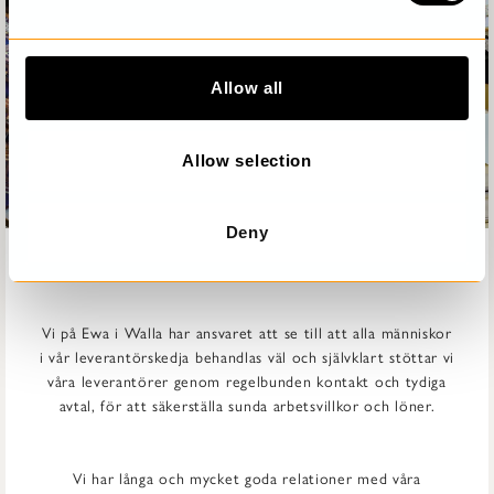
e
c
t
Allow all
i
o
n
Allow selection
Deny
SOCIALT ANSVAR
Vi på Ewa i Walla har ansvaret att se till att alla människor
i vår leverantörskedja behandlas väl och självklart stöttar vi
våra leverantörer genom regelbunden kontakt och tydiga
avtal, för att säkerställa sunda arbetsvillkor och löner.
Vi har långa och mycket goda relationer med våra