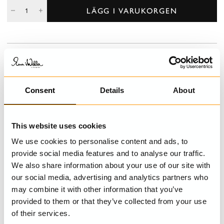
LÄGG I VARUKORGEN
BESKRIVNING
Blommig bomullsduk i härliga färger, perfekt för dukning till alla
årets festligheter.
Consent
Details
About
DETALJER
This website uses cookies
TVÄTTRÅD
We use cookies to personalise content and ads, to
provide social media features and to analyse our traffic.
We also share information about your use of our site with
our social media, advertising and analytics partners who
SENAST BESÖKTA
may combine it with other information that you’ve
provided to them or that they’ve collected from your use
of their services.