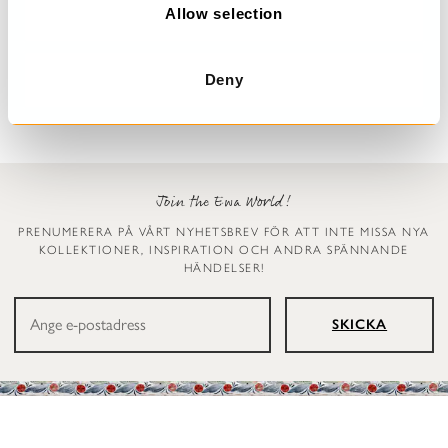
n
Allow selection
Väst
Väst
Vilgot
Vilgot
2 499 kr
2 499 kr
Deny
Join the Ewa World!
PRENUMERERA PÅ VÅRT NYHETSBREV FÖR ATT INTE MISSA NYA
KOLLEKTIONER, INSPIRATION OCH ANDRA SPÄNNANDE
HÄNDELSER!
SKICKA