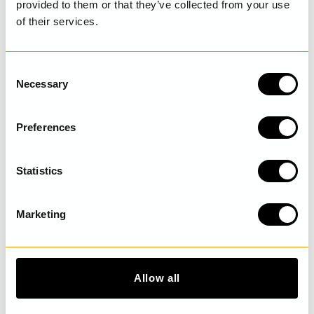
provided to them or that they’ve collected from your use
SENAST BESÖKTA
of their services.
C
Necessary
o
UPPTÄCK MER
n
s
Preferences
e
n
t
Statistics
S
e
Marketing
l
e
c
t
Allow all
i
o