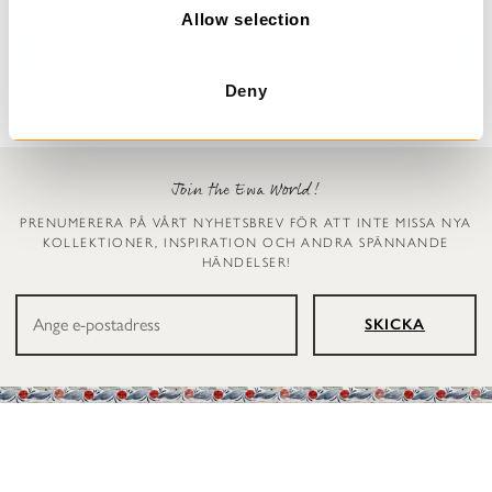
Prickig klänning
Leggings
n
Allow selection
Dinti
Ellen
2 999 kr
1 199 kr
Deny
Join the Ewa World!
PRENUMERERA PÅ VÅRT NYHETSBREV FÖR ATT INTE MISSA NYA
KOLLEKTIONER, INSPIRATION OCH ANDRA SPÄNNANDE
HÄNDELSER!
SKICKA