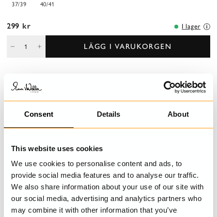
37/39
40/41
299 kr
I lager
LÄGG I VARUKORGEN
BESKRIVNING
Strumpa i bomull med dekorativ söm avvikande färg mitt bak för
Consent
Details
About
en lekfull effekt.
DETALJER
This website uses cookies
We use cookies to personalise content and ads, to
TVÄTTRÅD
provide social media features and to analyse our traffic.
We also share information about your use of our site with
our social media, advertising and analytics partners who
may combine it with other information that you’ve