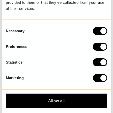
SENAST BESÖKTA
provided to them or that they’ve collected from your use
of their services.
UPPTÄCK MER
C
Necessary
o
n
s
Preferences
e
n
t
Statistics
S
e
Marketing
l
e
c
t
Allow all
i
o