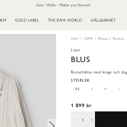
Ewa i Walla - Makes you flourish
HEM
GOLD LABEL
THE EWA WORLD
HÅLLBARHET
Hem
DAM
Blusar | Tunikor
Lisen
BLUS
Bomullsblus med krage och sla
STORLEK
XS
S
M
L
1 899 kr