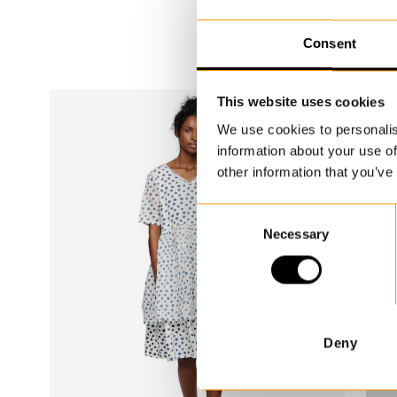
Consent
This website uses cookies
We use cookies to personalis
information about your use of
other information that you’ve
C
Necessary
o
n
s
e
n
t
Deny
S
e