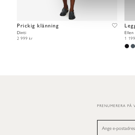
l
e
c
t
Prickig klänning
Leg
i
Dinti
Ellen
2 999 kr
1 199
o
n
PRENUMERERA PÅ 