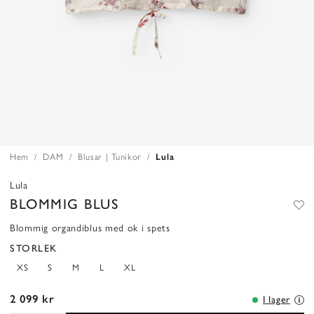
Hem
DAM
Blusar | Tunikor
Lula
Lula
BLOMMIG BLUS
Blommig organdiblus med ok i spets
STORLEK
XS
S
M
L
XL
2 099 kr
I lager