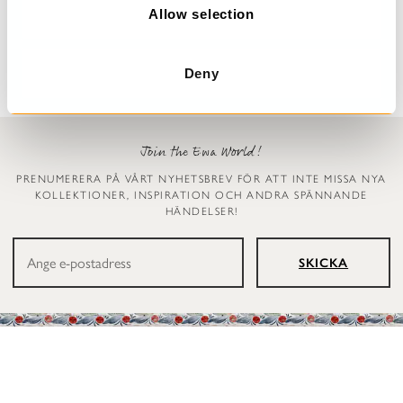
n
Allow selection
Dinti
Deana
2 999 kr
3 299 kr
Deny
Join the Ewa World!
PRENUMERERA PÅ VÅRT NYHETSBREV FÖR ATT INTE MISSA NYA
KOLLEKTIONER, INSPIRATION OCH ANDRA SPÄNNANDE
HÄNDELSER!
SKICKA