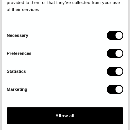
provided to them or that they’ve collected from your use
of their services.
UPPTÄCK MER
C
Necessary
o
n
s
Preferences
e
n
t
Statistics
S
e
Marketing
l
e
c
t
Allow all
i
o
Prickig klänning
Klänning med blommor