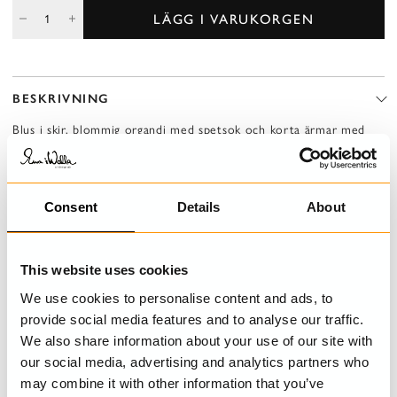
LÄGG I VARUKORGEN
BESKRIVNING
Blus i skir, blommig organdi med spetsok och korta ärmar med
resår i fåll. Knäppning med knappar och öglor fram och dragsko
med knytband i nederkant.
Consent
Details
About
DETALJER
TVÄTTRÅD
This website uses cookies
We use cookies to personalise content and ads, to
STORLEKSGUIDE
provide social media features and to analyse our traffic.
We also share information about your use of our site with
our social media, advertising and analytics partners who
may combine it with other information that you’ve
SENAST BESÖKTA