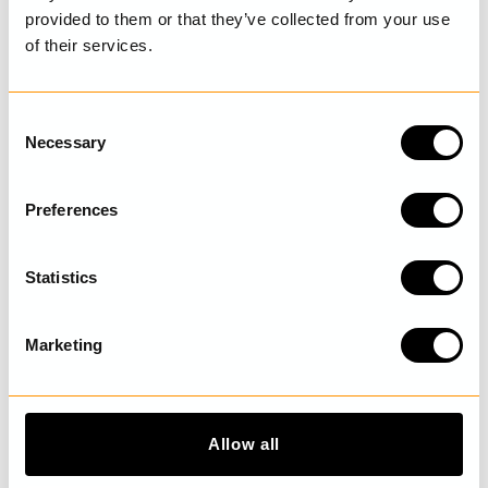
provided to them or that they’ve collected from your use
of their services.
SENAST BESÖKTA
C
Necessary
o
UPPTÄCK MER
n
s
Preferences
e
n
t
Statistics
S
e
Marketing
l
e
c
t
Allow all
i
o