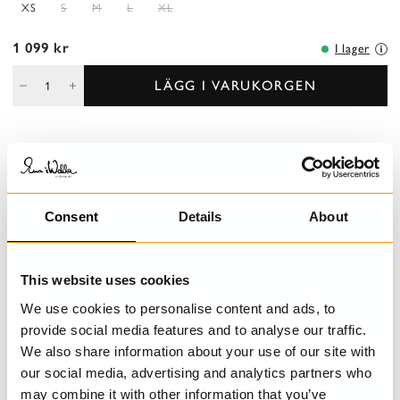
XS
S
M
L
XL
1 099 kr
I lager
LÄGG I VARUKORGEN
BESKRIVNING
Leggings i jersey i en åtsittande modell med resår i midjan, lätt
utställda ben som avslutas med vacker spets.
Consent
Details
About
DETALJER
This website uses cookies
TVÄTTRÅD
We use cookies to personalise content and ads, to
provide social media features and to analyse our traffic.
STORLEKSGUIDE
We also share information about your use of our site with
our social media, advertising and analytics partners who
may combine it with other information that you’ve