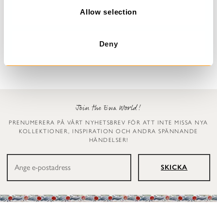
n
Allow selection
Prickig klänning
Leggings
Dinti
Ellen
2 999 kr
1 199 kr
Deny
Join the Ewa World!
PRENUMERERA PÅ VÅRT NYHETSBREV FÖR ATT INTE MISSA NYA
KOLLEKTIONER, INSPIRATION OCH ANDRA SPÄNNANDE
HÄNDELSER!
SKICKA