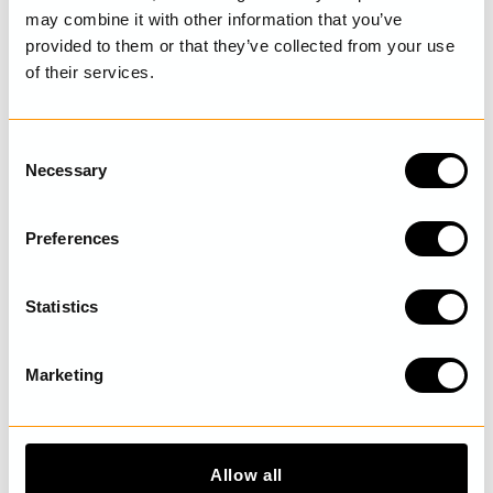
may combine it with other information that you’ve
provided to them or that they’ve collected from your use
SENAST BESÖKTA
of their services.
C
Necessary
o
UPPTÄCK MER
n
s
Preferences
e
n
t
Statistics
S
e
Marketing
l
e
c
t
Allow all
i