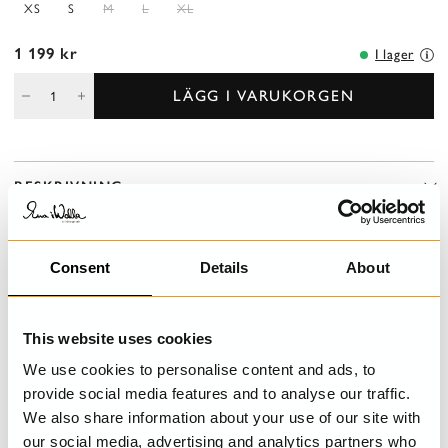
XS
S
M
L
XL
1 199 kr
I lager
LÄGG I VARUKORGEN
BESKRIVNING
Leggings i jersey i en åtsittande modell med resår i midjan, lätt
utställda ben som avslutas med vacker spets.
Consent
Details
About
DETALJER
This website uses cookies
TVÄTTRÅD
We use cookies to personalise content and ads, to
provide social media features and to analyse our traffic.
STORLEKSGUIDE
We also share information about your use of our site with
our social media, advertising and analytics partners who