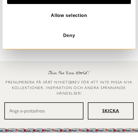
o
n
Allow selection
Prickig klänning
Leggings
Dinti
Ellen
2 999 kr
1 199 kr
Deny
Join the Ewa World!
PRENUMERERA PÅ VÅRT NYHETSBREV FÖR ATT INTE MISSA NYA
KOLLEKTIONER, INSPIRATION OCH ANDRA SPÄNNANDE
HÄNDELSER!
SKICKA