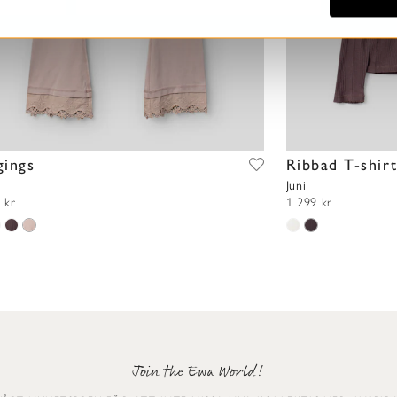
gings
Ribbad T-shir
Juni
 kr
1 299 kr
Join the Ewa World!