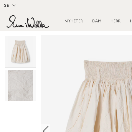
SE
NYHETER
DAM
HERR