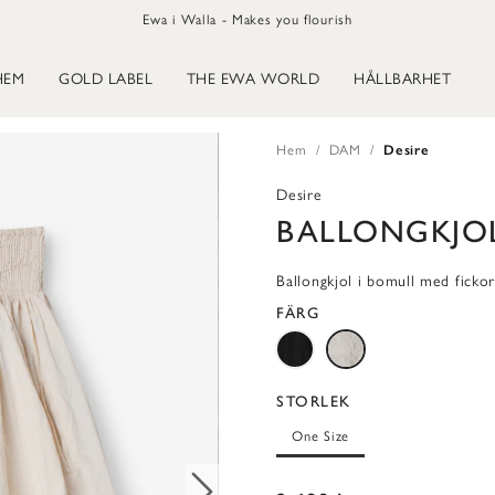
Ewa i Walla - Makes you flourish
HEM
GOLD LABEL
THE EWA WORLD
HÅLLBARHET
Hem
DAM
Desire
Desire
BALLONGKJO
Ballongkjol i bomull med ficko
FÄRG
STORLEK
One Size