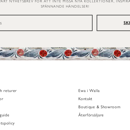
VÅRT NYHETSBREV FÖR ATT INTE MISSA NYA KOLLEKTIONER, INSPI
SPÄNNANDE HÄNDELSER!
SK
h returer
Ewa i Walla
or
Kontakt
Boutique & Showroom
guide
Återförsäljare
etspolicy