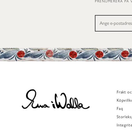
PRENUMERERA PÅ 
Frakt oc
Köpvillk
Faq
Storleks
Integrit