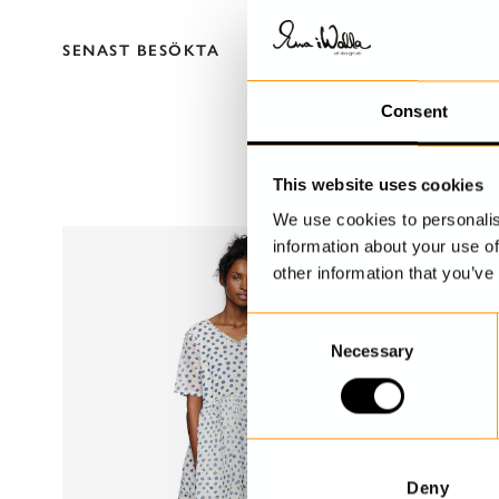
SENAST BESÖKTA
Consent
This website uses cookies
We use cookies to personalis
information about your use of
other information that you’ve
C
Necessary
o
n
s
e
n
t
Deny