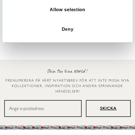
o
n
Allow selection
Prickig klänning
Klänning med blommor
Dinti
Deana
Deny
2 999 kr
3 299 kr
Join the Ewa World!
PRENUMERERA PÅ VÅRT NYHETSBREV FÖR ATT INTE MISSA NYA
KOLLEKTIONER, INSPIRATION OCH ANDRA SPÄNNANDE
HÄNDELSER!
SKICKA