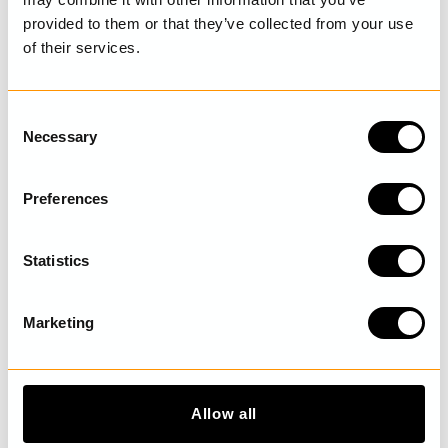
provided to them or that they’ve collected from your use
of their services.
SENAST BESÖKTA
C
Necessary
o
UPPTÄCK MER
n
s
Preferences
e
n
t
Statistics
S
e
Marketing
l
e
c
t
Allow all
i