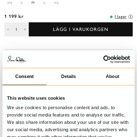
XS
S
M
L
XL
1 199 kr
I lager
LÄGG I VARUKORGEN
BESKRIVNING
Leggings i jersey i åtsittande passform med resår i midja för en
bra passform och lätt utställda ben med voilevolang i nederkant.
Consent
Details
About
DETALJER
This website uses cookies
We use cookies to personalise content and ads, to
TVÄTTRÅD
provide social media features and to analyse our traffic.
We also share information about your use of our site with
STORLEKSGUIDE
our social media, advertising and analytics partners who
may combine it with other information that you’ve