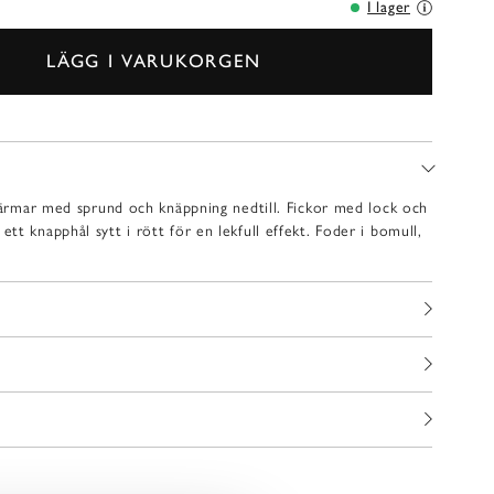
I lager
LÄGG I VARUKORGEN
, ärmar med sprund och knäppning nedtill. Fickor med lock och
t knapphål sytt i rött för en lekfull effekt. Foder i bomull,