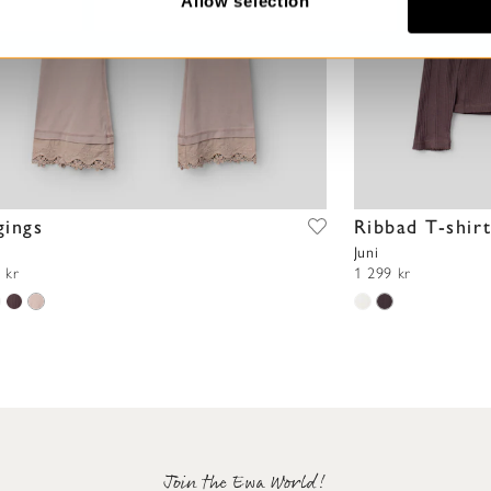
Allow selection
gings
Ribbad T-shir
Juni
 kr
1 299 kr
Join the Ewa World!