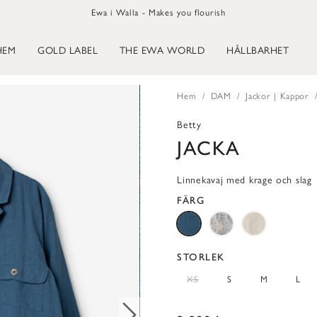
Ewa i Walla - Makes you flourish
HEM
GOLD LABEL
THE EWA WORLD
HÅLLBARHET
Hem
DAM
Jackor | Kappor
Betty
JACKA
Linnekavaj med krage och slag
FÄRG
STORLEK
XS
S
M
L