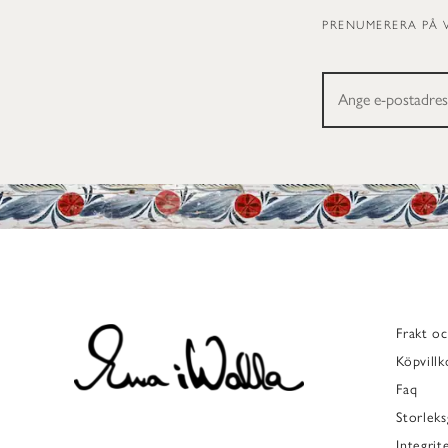
PRENUMERERA PÅ 
Frakt oc
Köpvillk
Faq
Storleks
Integrit