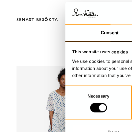
SENAST BESÖKTA
Consent
This website uses cookies
We use cookies to personalis
information about your use of
other information that you’ve
C
Necessary
o
n
s
e
n
t