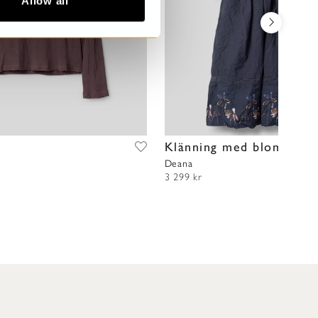
Allow all
t
Klänning med blommor
Deana
3 299 kr