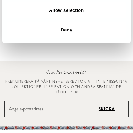
o
n
Allow selection
Prickig klänning
Leggings
Dinti
Ellen
Deny
2 999 kr
1 199 kr
Join the Ewa World!
PRENUMERERA PÅ VÅRT NYHETSBREV FÖR ATT INTE MISSA NYA
KOLLEKTIONER, INSPIRATION OCH ANDRA SPÄNNANDE
HÄNDELSER!
SKICKA