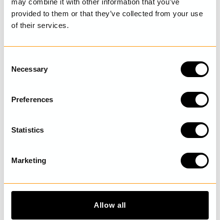
may combine it with other information that you’ve
provided to them or that they’ve collected from your use
of their services.
SENAST BESÖKTA
C
Necessary
o
n
UPPTÄCK MER
s
Preferences
e
n
t
Statistics
S
e
Marketing
l
e
c
t
Allow all
i