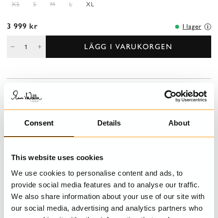
XS
S
M
L
XL
3 999 kr
I lager
LÄGG I VARUKORGEN
BESKRIVNING
Kappa i twill med knäppning fram, dekorerad med lappar och
handbroderade stygn, motveck och högt sprund med knäppning
Consent
Details
About
bak, fickor i sidsöm.
DETALJER
This website uses cookies
We use cookies to personalise content and ads, to
TVÄTTRÅD
provide social media features and to analyse our traffic.
We also share information about your use of our site with
STORLEKSGUIDE
our social media, advertising and analytics partners who