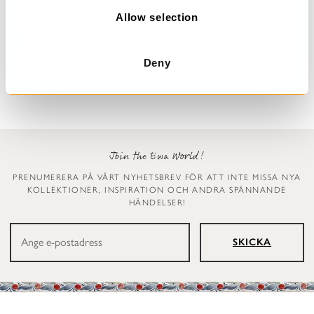
n
Allow selection
Prickig klänning
Leggings
Dinti
Ellen
Deny
2 999 kr
1 199 kr
Join the Ewa World!
PRENUMERERA PÅ VÅRT NYHETSBREV FÖR ATT INTE MISSA NYA
KOLLEKTIONER, INSPIRATION OCH ANDRA SPÄNNANDE
HÄNDELSER!
SKICKA