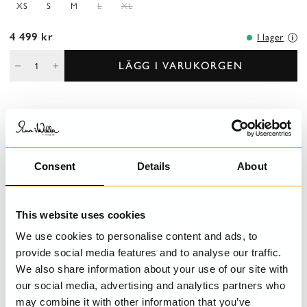
XS
S
M
L
XL
4 499 kr
I lager
LÄGG I VARUKORGEN
BESKRIVNING
Kappa i kokad ull med sjalkrage och knäppning fram.
Consent
Details
About
Passpoalfickor med dekorativ lagningsdetalj vid höger ficka.
DETALJER
This website uses cookies
TVÄTTRÅD
We use cookies to personalise content and ads, to
provide social media features and to analyse our traffic.
STORLEKSGUIDE
We also share information about your use of our site with
our social media, advertising and analytics partners who
may combine it with other information that you’ve