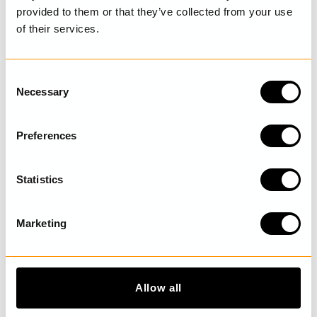
provided to them or that they’ve collected from your use
of their services.
SENAST BESÖKTA
C
Necessary
o
UPPTÄCK MER
n
s
Preferences
e
n
t
Statistics
S
e
Marketing
l
e
c
t
Allow all
i
o