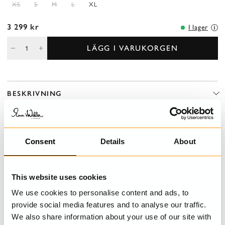
XS
S
M
L
XL
3 299 kr
I lager
LÄGG I VARUKORGEN
BESKRIVNING
Jacka i lin i en något åtsittande modell med kilar från midjan fram,
rynkade volanger och knytband bak för en vacker silhuette.
Knäppning fram med olika knappar och ett knapphål på en lapp,
Consent
Details
About
sytt i rött för en lekfull effekt.
DETALJER
This website uses cookies
We use cookies to personalise content and ads, to
TVÄTTRÅD
provide social media features and to analyse our traffic.
We also share information about your use of our site with
STORLEKSGUIDE