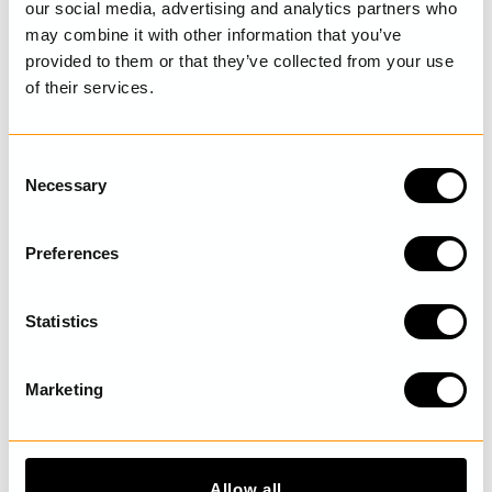
our social media, advertising and analytics partners who
may combine it with other information that you’ve
provided to them or that they’ve collected from your use
of their services.
SENAST BESÖKTA
C
Necessary
o
UPPTÄCK MER
n
s
Preferences
e
n
t
Statistics
S
e
Marketing
l
e
c
t
Allow all