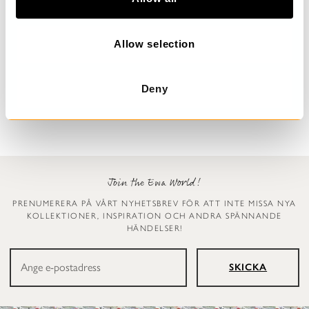
i
o
n
Allow selection
Prickig klänning
Leggings
Dinti
Ellen
Deny
2 999 kr
1 199 kr
Join the Ewa World!
PRENUMERERA PÅ VÅRT NYHETSBREV FÖR ATT INTE MISSA NYA
KOLLEKTIONER, INSPIRATION OCH ANDRA SPÄNNANDE
HÄNDELSER!
SKICKA