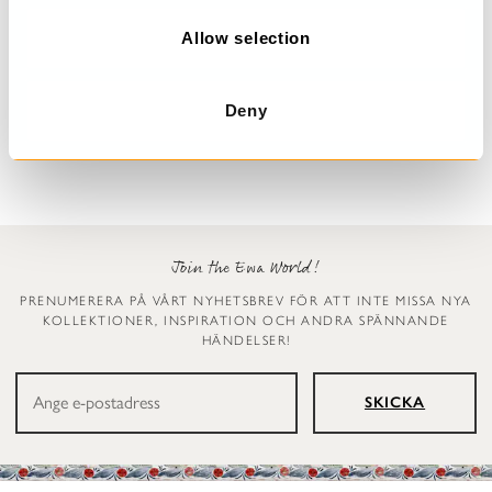
o
n
Allow selection
Prickig klänning
Leggings
Dinti
Ellen
Deny
2 999 kr
1 199 kr
Join the Ewa World!
PRENUMERERA PÅ VÅRT NYHETSBREV FÖR ATT INTE MISSA NYA
KOLLEKTIONER, INSPIRATION OCH ANDRA SPÄNNANDE
HÄNDELSER!
SKICKA