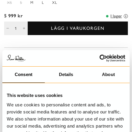
XS
S
M
L
XL
5 999 kr
I lager
LÄGG I VARUKORGEN
BESKRIVNING
Ullkappa i en lätt insvängd modell med sjalkrage. Infällda kilar för
en vacker siluett, knäppning fram och fickor i sidsöm, fodrad med
Consent
Details
About
viskos
DETALJER
This website uses cookies
We use cookies to personalise content and ads, to
TVÄTTRÅD
provide social media features and to analyse our traffic.
We also share information about your use of our site with
STORLEKSGUIDE
our social media, advertising and analytics partners who