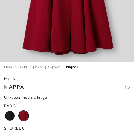
Hem
DAM
Jackor | Kappor
Majros
Majros
KAPPA
Ullkappa med sjalkrage
FÄRG
STORLEK