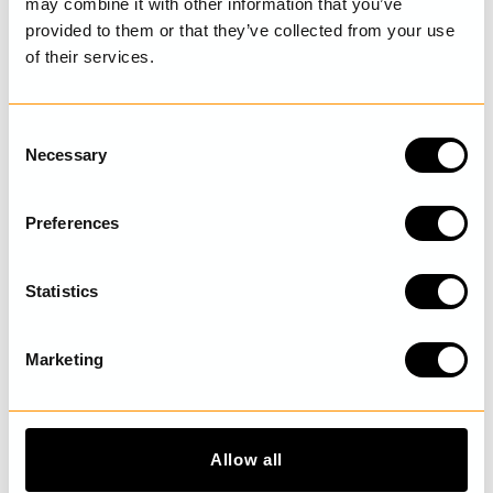
may combine it with other information that you’ve
provided to them or that they’ve collected from your use
of their services.
SENAST BESÖKTA
C
Necessary
o
n
UPPTÄCK MER
s
Preferences
e
n
t
Statistics
S
e
Marketing
l
e
c
t
Allow all
i