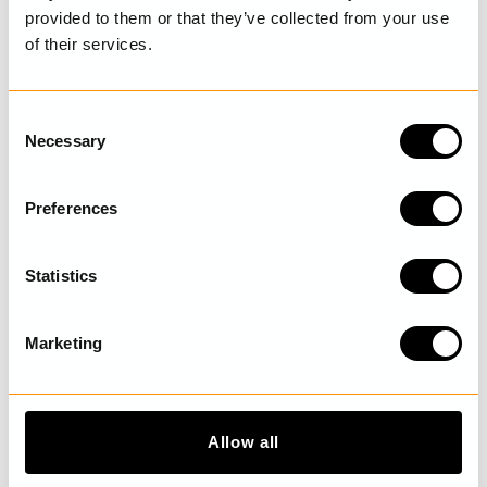
provided to them or that they’ve collected from your use
of their services.
SENAST BESÖKTA
C
Necessary
o
UPPTÄCK MER
n
s
Preferences
e
n
t
Statistics
S
e
Marketing
l
e
c
t
Allow all
i
o