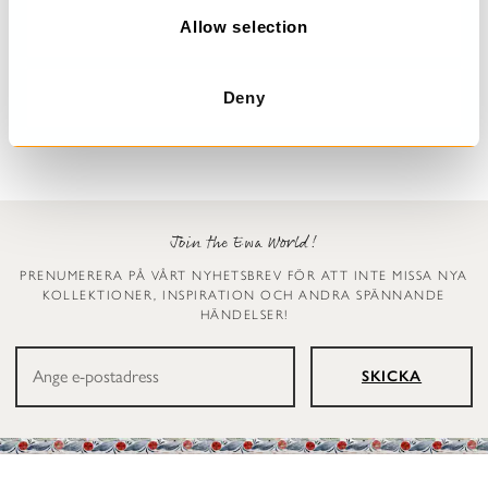
n
Allow selection
Prickig klänning
Leggings
Dinti
Ellen
Deny
2 999 kr
1 199 kr
Join the Ewa World!
PRENUMERERA PÅ VÅRT NYHETSBREV FÖR ATT INTE MISSA NYA
KOLLEKTIONER, INSPIRATION OCH ANDRA SPÄNNANDE
HÄNDELSER!
SKICKA