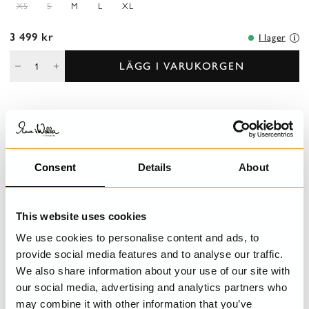
XS
S
M
L
XL
3 499 kr
I lager
LÄGG I VARUKORGEN
BESKRIVNING
Twilljacka i en lätt insvängd modell, knäppning med olika knappar
Consent
Details
About
och dekorativa lappar och sömnadsdetaljer.
DETALJER
This website uses cookies
TVÄTTRÅD
We use cookies to personalise content and ads, to
provide social media features and to analyse our traffic.
STORLEKSGUIDE
We also share information about your use of our site with
our social media, advertising and analytics partners who
may combine it with other information that you’ve