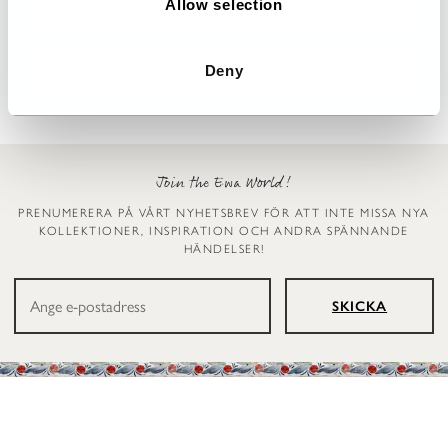
n
Allow selection
Prickig klänning
Leggings
Dinti
Ellen
2 999 kr
1 199 kr
Deny
Join the Ewa World!
PRENUMERERA PÅ VÅRT NYHETSBREV FÖR ATT INTE MISSA NYA
KOLLEKTIONER, INSPIRATION OCH ANDRA SPÄNNANDE
HÄNDELSER!
SKICKA