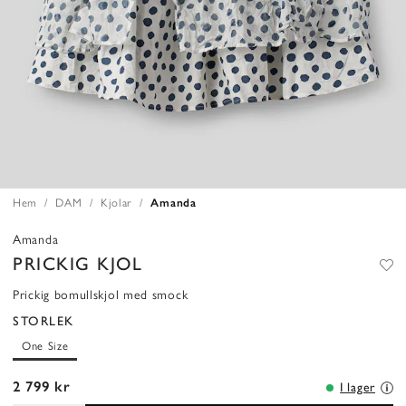
Hem
DAM
Kjolar
Amanda
Amanda
PRICKIG KJOL
Prickig bomullskjol med smock
STORLEK
One Size
2 799 kr
I lager