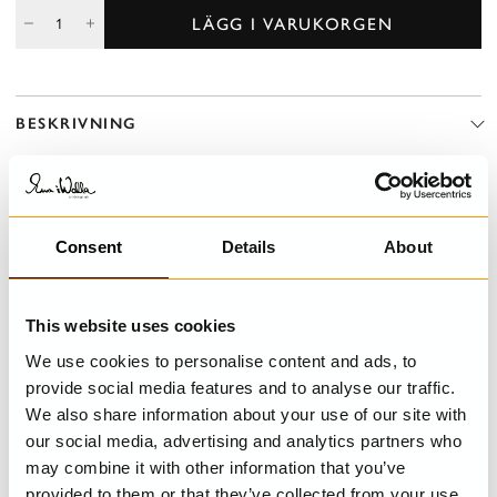
LÄGG I VARUKORGEN
BESKRIVNING
Kort, prickig bomullskjol i dubbla lager med övre lagret i skir
organdi. Smock i midjan för en bra passform och rynkad från
smocken för härlig volym.
Consent
Details
About
DETALJER
This website uses cookies
TVÄTTRÅD
We use cookies to personalise content and ads, to
provide social media features and to analyse our traffic.
STORLEKSGUIDE
We also share information about your use of our site with
our social media, advertising and analytics partners who
may combine it with other information that you’ve
provided to them or that they’ve collected from your use