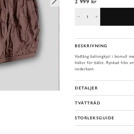
2 999 kr
BESKRIVNING
Vadlång ballongkjol i bomull m
hällor för bälte. Rynkad från s
nederkant.
DETALJER
TVÄTTRÅD
STORLEKSGUIDE