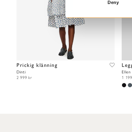
t
Deny
S
e
l
e
c
t
i
o
Prickig klänning
Leg
n
Dinti
Ellen
2 999 kr
1 199