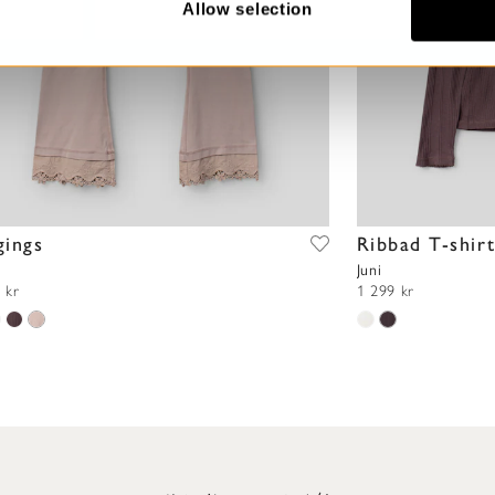
Allow selection
gings
Ribbad T-shir
Juni
 kr
1 299 kr