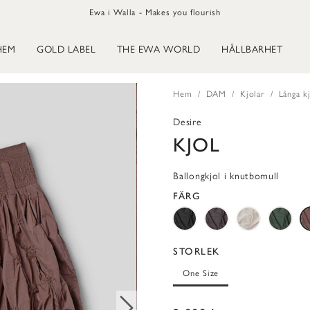
Ewa i Walla - Makes you flourish
HEM
GOLD LABEL
THE EWA WORLD
HÅLLBARHET
Hem
DAM
Kjolar
Långa k
Desire
KJOL
Ballongkjol i knutbomull
FÄRG
STORLEK
One Size