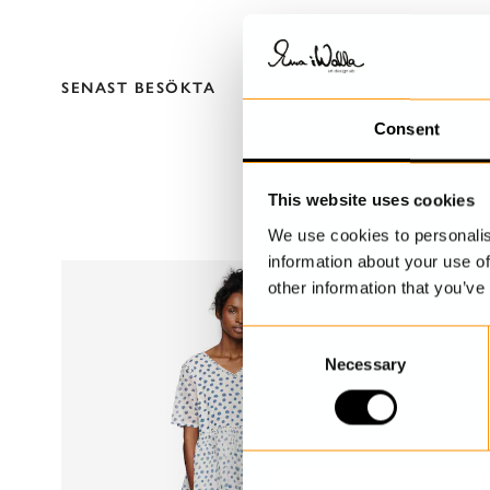
SENAST BESÖKTA
Consent
This website uses cookies
We use cookies to personalis
information about your use of
other information that you’ve
C
Necessary
o
n
s
e
n