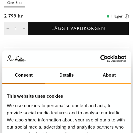
One Size
2 799 kr
I lager
LÄGG I VARUKORGEN
BESKRIVNING
Vadlång kjol i bomullsbrodyr med smock i midjan för en bra
passform. Rynkad från smocken för härlig volym, utanpåliggande
Consent
Details
About
fickor fram och underkjol i skir organdi.
DETALJER
This website uses cookies
We use cookies to personalise content and ads, to
TVÄTTRÅD
provide social media features and to analyse our traffic.
We also share information about your use of our site with
STORLEKSGUIDE
our social media, advertising and analytics partners who