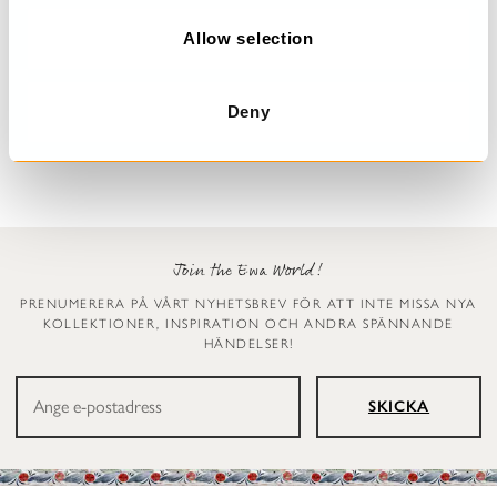
o
n
Allow selection
Prickig klänning
Leggings
Dinti
Ellen
Deny
2 999 kr
1 199 kr
Join the Ewa World!
PRENUMERERA PÅ VÅRT NYHETSBREV FÖR ATT INTE MISSA NYA
KOLLEKTIONER, INSPIRATION OCH ANDRA SPÄNNANDE
HÄNDELSER!
SKICKA