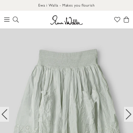
Ewa i Walla - Makes you flourish