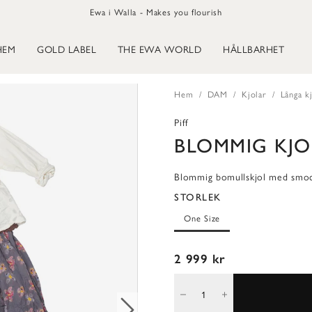
Ewa i Walla - Makes you flourish
HEM
GOLD LABEL
THE EWA WORLD
HÅLLBARHET
Hem
DAM
Kjolar
Långa k
Piff
BLOMMIG KJO
Blommig bomullskjol med smo
STORLEK
One Size
2 999 kr