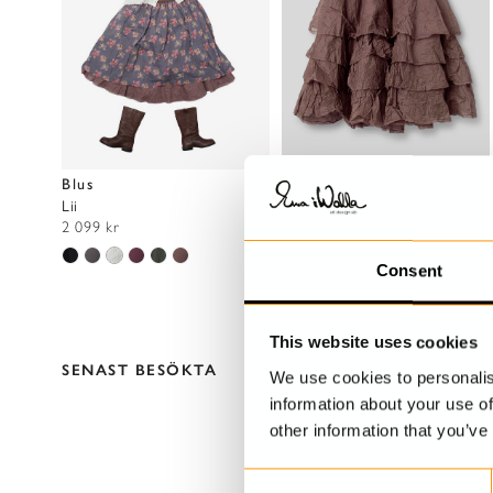
Blus
Kjol
Lii
Tine
2 099 kr
2 999 kr
Consent
This website uses cookies
SENAST BESÖKTA
We use cookies to personalis
information about your use of
other information that you’ve
C