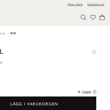
Hitta butik
Kundservice
jolar
Piff
L
ck
I lager
LÄGG I VARUKORGEN