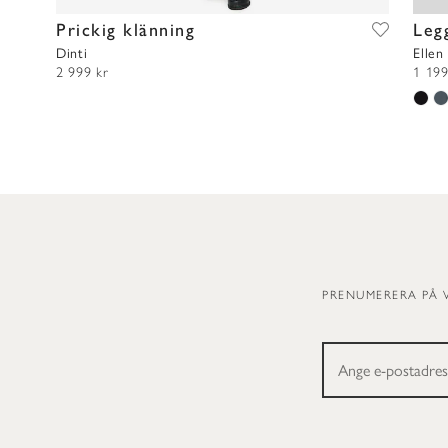
Prickig klänning
Leg
Dinti
Ellen
2 999 kr
1 199
PRENUMERERA PÅ 