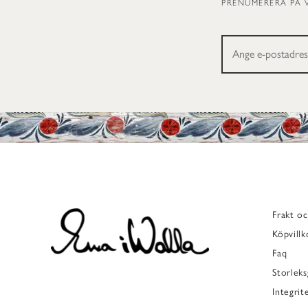
PRENUMERERA PÅ 
Frakt oc
Köpvillk
Faq
Storleks
Integrit