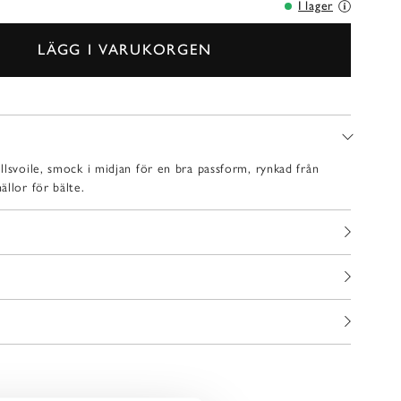
I lager
LÄGG I VARUKORGEN
lsvoile, smock i midjan för en bra passform, rynkad från
llor för bälte.