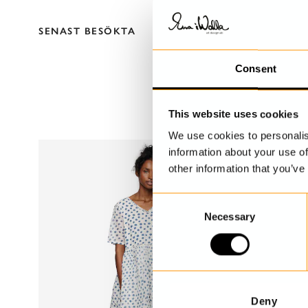
SENAST BESÖKTA
Consent
This website uses cookies
We use cookies to personalis
information about your use of
other information that you’ve
C
Necessary
o
n
s
e
n
t
Deny