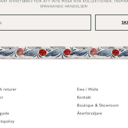
VÅRT NYHETSBREV FÖR ATT INTE MISSA NYA KOLLEKTIONER, INSPI
SPÄNNANDE HÄNDELSER!
SK
h returer
Ewa i Walla
or
Kontakt
Boutique & Showroom
guide
Återförsäljare
etspolicy