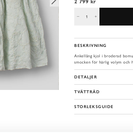
2 799 kr
BESKRIVNING
Ankellång kjol i broderad bomul
smocken för härlig volym och hä
DETALJER
TVÄTTRÅD
STORLEKSGUIDE