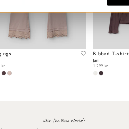
gings
Ribbad T-shir
Juni
 kr
1 299 kr
Join the Ewa World!