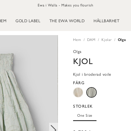
Ewa i Walla - Makes you flourish
HEM
GOLD LABEL
THE EWA WORLD
HÅLLBARHET
Hem
DAM
Kjolar
Olga
Olga
KJOL
Kjol i broderad voile
FÄRG
STORLEK
One Size