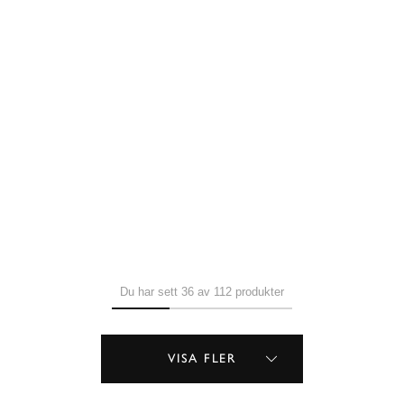
Du har sett 36 av 112 produkter
VISA FLER