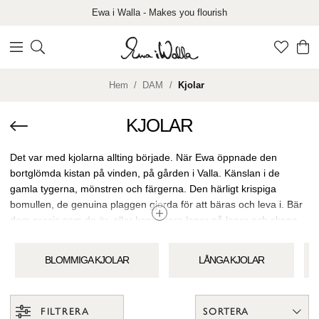
Ewa i Walla - Makes you flourish
Hem
DAM
Kjolar
KJOLAR
Det var med kjolarna allting började. När Ewa öppnade den
bortglömda kistan på vinden, på gården i Valla. Känslan i de
gamla tygerna, mönstren och färgerna. Den härligt krispiga
bomullen, de genuina plaggen gjorda för att bäras och leva i. Bär
dem precis som de är, eller kombinera lager på lager och skapa
ditt eget uttryck. Våra kjolar har ofta någon lite oväntad detalj – en
spets eller underkjol som sticker fram – med smock som gör att
BLOMMIGA KJOLAR
LÅNGA KJOLAR
du bär dem lika bekvämt vart livet än tar vägen. Tyger i
naturmaterial som bomull och lin som är sköna och praktiska på
samma gång. Eller i Ewas egna ord: ”Kjolen ska vara lite skrynklig
FILTRERA
SORTERA
och levande. Den ska sitta skönt uppe i midjan lika väl som på