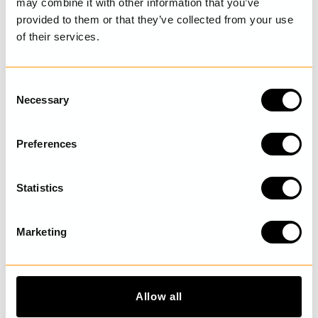
may combine it with other information that you’ve
provided to them or that they’ve collected from your use
of their services.
SENAST BESÖKTA
C
Necessary
o
n
UPPTÄCK MER
s
Preferences
e
n
t
Statistics
S
e
Marketing
l
e
c
t
Allow all
i