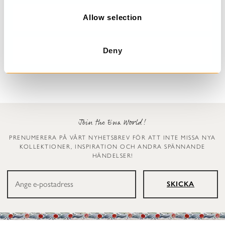
o
n
Allow selection
Prickig klänning
Leggings
Dinti
Ellen
Deny
2 999 kr
1 199 kr
Join the Ewa World!
PRENUMERERA PÅ VÅRT NYHETSBREV FÖR ATT INTE MISSA NYA
KOLLEKTIONER, INSPIRATION OCH ANDRA SPÄNNANDE
HÄNDELSER!
SKICKA