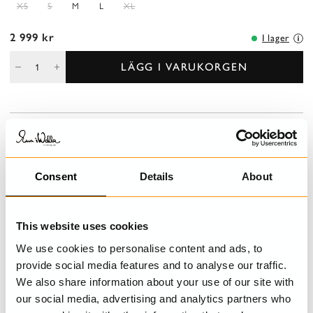
XS
S
M
L
XL
2 999 kr
I lager
LÄGG I VARUKORGEN
BESKRIVNING
V-ringad, vadlång klänning i bomull med kort ärm. Knäppning med
knappar och öglor och utanpåliggande fickor med dragsko fram,
Consent
Details
About
rynkad kjol för en härlig volym.
DETALJER
This website uses cookies
We use cookies to personalise content and ads, to
TVÄTTRÅD
provide social media features and to analyse our traffic.
We also share information about your use of our site with
STORLEKSGUIDE
our social media, advertising and analytics partners who