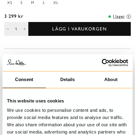
XS
S
M
L
XL
3 299 kr
I lager
LÄGG I VARUKORGEN
BESKRIVNING
Knälång klänning i skir organdi med vackra applicerade blommor
och spets. Trekvartsärm, knäppning bak med virkade knappar och
Consent
Details
About
rynkad från midjan för härlig volym. Notera att denna klänning är
transparent och vi använder en klänning under.
This website uses cookies
DETALJER
We use cookies to personalise content and ads, to
TVÄTTRÅD
provide social media features and to analyse our traffic.
We also share information about your use of our site with
STORLEKSGUIDE
our social media, advertising and analytics partners who