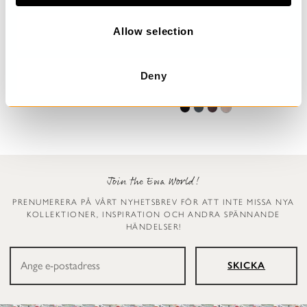
o
n
Allow selection
Prickig klänning
Leggings
Deny
Dinti
Ellen
2 999 kr
1 199 kr
Join the Ewa World!
PRENUMERERA PÅ VÅRT NYHETSBREV FÖR ATT INTE MISSA NYA
KOLLEKTIONER, INSPIRATION OCH ANDRA SPÄNNANDE
HÄNDELSER!
SKICKA