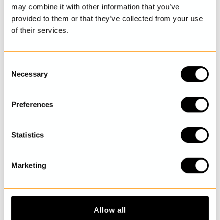
may combine it with other information that you’ve
provided to them or that they’ve collected from your use
of their services.
SENAST BESÖKTA
C
Necessary
o
n
UPPTÄCK MER
s
Preferences
e
n
t
Statistics
S
e
Marketing
l
e
c
t
Allow all
i