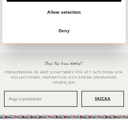
o
n
Allow selection
Prickig klänning
Leggings
Dinti
Ellen
2 999 kr
1 199 kr
Deny
Join the Ewa World!
PRENUMERERA PÅ VÅRT NYHETSBREV FÖR ATT INTE MISSA NYA
KOLLEKTIONER, INSPIRATION OCH ANDRA SPÄNNANDE
HÄNDELSER!
SKICKA