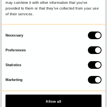
may combine it with other information that you’ve
provided to them or that they’ve collected from your use
SENAST BESÖKTA
of their services.
C
Necessary
UPPTÄCK MER
o
n
s
Preferences
e
n
t
Statistics
S
e
Marketing
l
e
c
t
Allow all
i