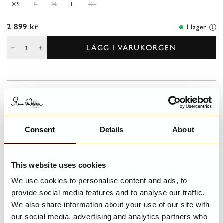
XS
S
M
L
XL
2 899 kr
I lager
LÄGG I VARUKORGEN
BESKRIVNING
Knälång klänning med lång ärm och klockade kjol. Hällor med
bälte i midjan, fickor i sidsöm och knäppning fram och bak.
Consent
Details
About
DETALJER
This website uses cookies
TVÄTTRÅD
We use cookies to personalise content and ads, to
provide social media features and to analyse our traffic.
STORLEKSGUIDE
We also share information about your use of our site with
our social media, advertising and analytics partners who