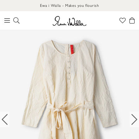
Ewa i Walla - Makes you flourish