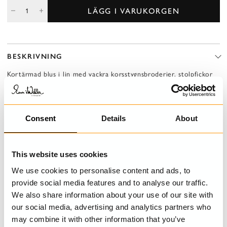
LÄGG I VARUKORGEN
BESKRIVNING
Kortärmad blus i lin med vackra korsstygnsbroderier, stolpfickor
fram och sprund i sidsöm.
Consent
Details
About
DETALJER
TVÄTTRÅD
This website uses cookies
We use cookies to personalise content and ads, to
STORLEKSGUIDE
provide social media features and to analyse our traffic.
We also share information about your use of our site with
our social media, advertising and analytics partners who
may combine it with other information that you’ve
SENAST BESÖKTA