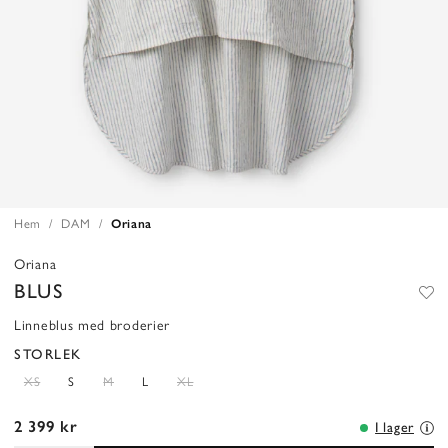
Hem
DAM
Oriana
Oriana
BLUS
Linneblus med broderier
STORLEK
XS
S
M
L
XL
2 399 kr
I lager