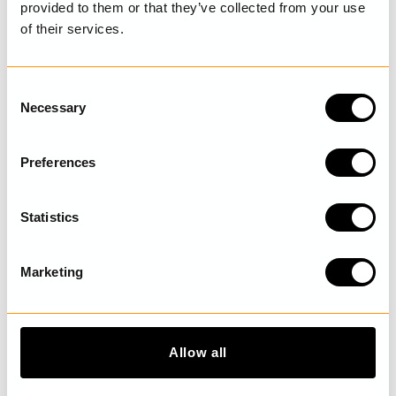
provided to them or that they’ve collected from your use
of their services.
UPPTÄCK MER
C
Necessary
o
n
s
Preferences
e
n
t
Statistics
S
e
Marketing
l
e
c
t
Allow all
i
o
Prickig klänning
Leggings