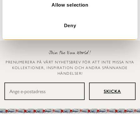
n
Allow selection
Dinti
Ellen
2 999 kr
1 199 kr
Deny
Join the Ewa World!
PRENUMERERA PÅ VÅRT NYHETSBREV FÖR ATT INTE MISSA NYA
KOLLEKTIONER, INSPIRATION OCH ANDRA SPÄNNANDE
HÄNDELSER!
SKICKA