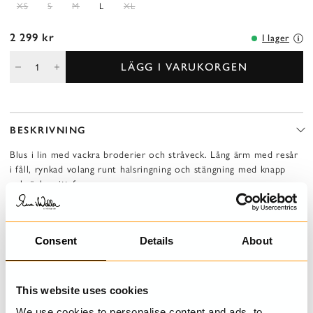
XS
S
M
L
XL
2 299 kr
I lager
LÄGG I VARUKORGEN
BESKRIVNING
Blus i lin med vackra broderier och stråveck. Lång ärm med resår
i fåll, rynkad volang runt halsringning och stängning med knapp
och ögla mitt fram.
VÄXTFÄRGAD
Detta plagg är färgat med naturliga växtfärger som ger plagget en
Consent
Details
About
unik färg.
Färgen kan påverkas av långvarig exponering för starkt ljus.
Vi rekommenderar att inte torka plagget i direkt solljus för att bevara
färgens lyster.
This website uses cookies
We use cookies to personalise content and ads, to