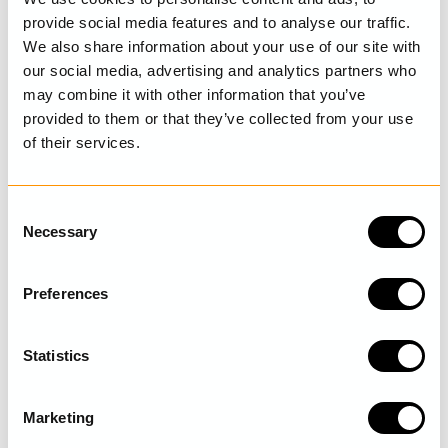
DETALJER
provide social media features and to analyse our traffic.
We also share information about your use of our site with
TVÄTTRÅD
our social media, advertising and analytics partners who
may combine it with other information that you’ve
STORLEKSGUIDE
provided to them or that they’ve collected from your use
of their services.
C
SENAST BESÖKTA
Necessary
o
n
s
Preferences
e
UPPTÄCK MER
n
t
Statistics
S
e
Marketing
l