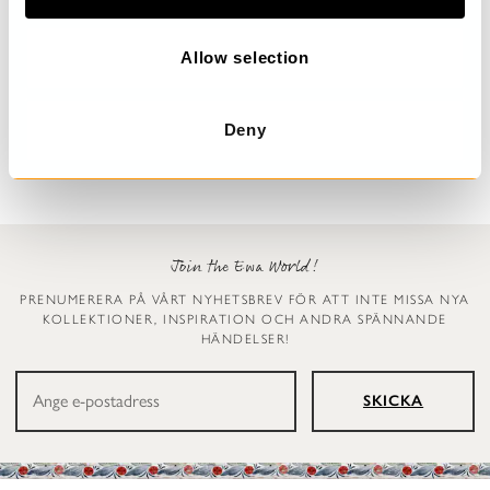
i
o
n
Allow selection
Prickig klänning
Leggings
Dinti
Ellen
2 999 kr
1 199 kr
Deny
Join the Ewa World!
PRENUMERERA PÅ VÅRT NYHETSBREV FÖR ATT INTE MISSA NYA
KOLLEKTIONER, INSPIRATION OCH ANDRA SPÄNNANDE
HÄNDELSER!
SKICKA