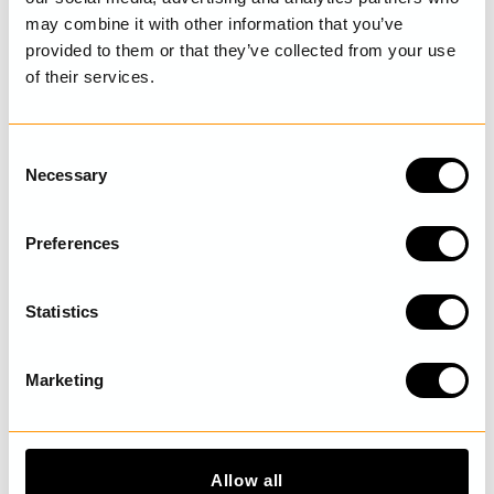
may combine it with other information that you’ve
provided to them or that they’ve collected from your use
of their services.
SENAST BESÖKTA
C
Necessary
o
UPPTÄCK MER
n
s
Preferences
e
n
t
Statistics
S
e
Marketing
l
e
c
t
Allow all