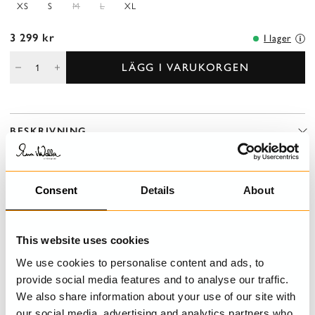
XS
S
M
L
XL
3 299 kr
I lager
LÄGG I VARUKORGEN
BESKRIVNING
Vadlång, kortärmad klänning i bomull med broderade blommor.
Omlottliv i dubbla lager med knytband, rynkad kjol med veck för
en härlig volym och fickor i sidsöm.
Consent
Details
About
DETALJER
This website uses cookies
TVÄTTRÅD
We use cookies to personalise content and ads, to
provide social media features and to analyse our traffic.
STORLEKSGUIDE
We also share information about your use of our site with
our social media, advertising and analytics partners who