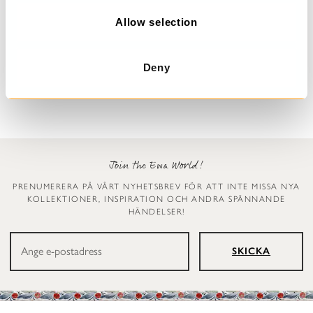
o
n
Allow selection
Prickig klänning
Klänning med blommor
Dinti
Deana
Deny
2 999 kr
3 299 kr
Join the Ewa World!
PRENUMERERA PÅ VÅRT NYHETSBREV FÖR ATT INTE MISSA NYA
KOLLEKTIONER, INSPIRATION OCH ANDRA SPÄNNANDE
HÄNDELSER!
SKICKA