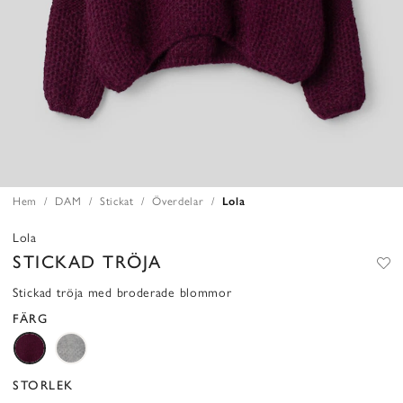
Hem
DAM
Stickat
Överdelar
Lola
Lola
STICKAD TRÖJA
Stickad tröja med broderade blommor
FÄRG
STORLEK