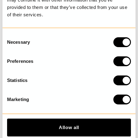
provided to them or that they’ve collected from your use
of their services.
SENAST BESÖKTA
C
Necessary
o
UPPTÄCK MER
n
s
Preferences
e
n
t
Statistics
S
e
Marketing
l
e
c
t
Allow all
i