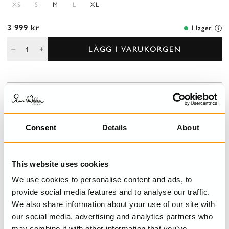
XS
S
M
L
XL
3 999 kr
I lager
LÄGG I VARUKORGEN
BESKRIVNING
Rät- och mosstickad tröja i mjuk alpacka med vackra broderade
blommor.
Consent
Details
About
DETALJER
This website uses cookies
We use cookies to personalise content and ads, to
TVÄTTRÅD
provide social media features and to analyse our traffic.
We also share information about your use of our site with
STORLEKSGUIDE
our social media, advertising and analytics partners who
may combine it with other information that you’ve