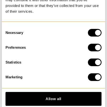
provided to them or that they’ve collected from your use
of their services.
SENAST BESÖKTA
C
Necessary
o
UPPTÄCK MER
n
s
Preferences
e
n
t
Statistics
S
e
Marketing
l
e
c
t
Allow all
i