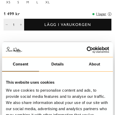
XS
S
M
L
XL
1 499 kr
I lager
LÄGG I VARUKORGEN
BESKRIVNING
V-ringad, långärmad T-shirt med framstycke i broderad
bomullsvoile.
Consent
Details
About
DETALJER
This website uses cookies
We use cookies to personalise content and ads, to
TVÄTTRÅD
provide social media features and to analyse our traffic.
We also share information about your use of our site with
STORLEKSGUIDE
our social media, advertising and analytics partners who
may combine it with other information that you’ve