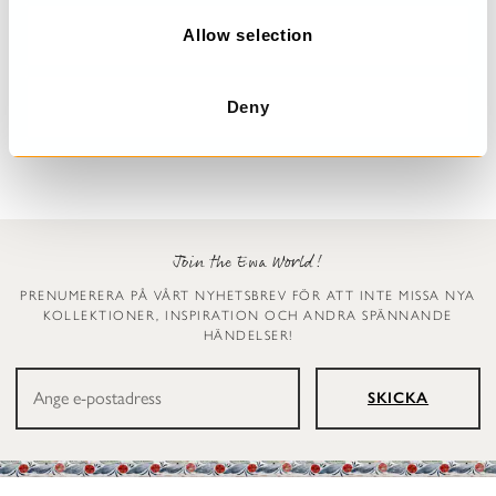
o
n
Allow selection
Prickig klänning
Leggings
Dinti
Ellen
Deny
2 999 kr
1 199 kr
Join the Ewa World!
PRENUMERERA PÅ VÅRT NYHETSBREV FÖR ATT INTE MISSA NYA
KOLLEKTIONER, INSPIRATION OCH ANDRA SPÄNNANDE
HÄNDELSER!
SKICKA