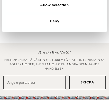
n
Allow selection
Prickig klänning
Leggings
Dinti
Ellen
2 999 kr
1 199 kr
Deny
Join the Ewa World!
PRENUMERERA PÅ VÅRT NYHETSBREV FÖR ATT INTE MISSA NYA
KOLLEKTIONER, INSPIRATION OCH ANDRA SPÄNNANDE
HÄNDELSER!
SKICKA