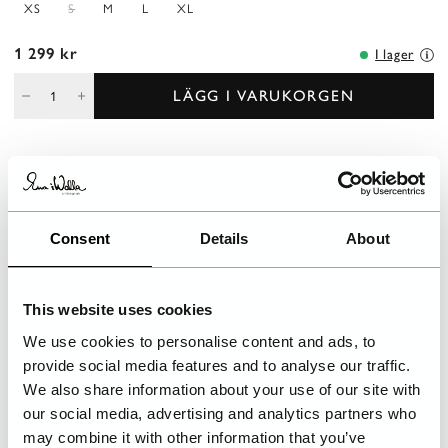
XS
S
M
L
XL
1 299 kr
I lager
LÄGG I VARUKORGEN
BESKRIVNING
V-ringad, långärmad T-shirt dekorerad med vacker virkad spets.
Consent
Details
About
DETALJER
This website uses cookies
TVÄTTRÅD
We use cookies to personalise content and ads, to
provide social media features and to analyse our traffic.
STORLEKSGUIDE
We also share information about your use of our site with
our social media, advertising and analytics partners who
may combine it with other information that you’ve