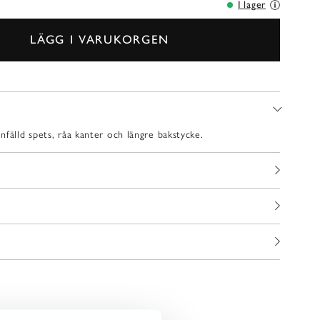
I lager
LÄGG I VARUKORGEN
fälld spets, råa kanter och längre bakstycke.