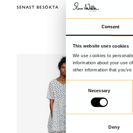
SENAST BESÖKTA
Consent
This website uses cookies
We use cookies to personalis
information about your use of
other information that you’ve
C
Necessary
o
n
s
e
n
t
Deny