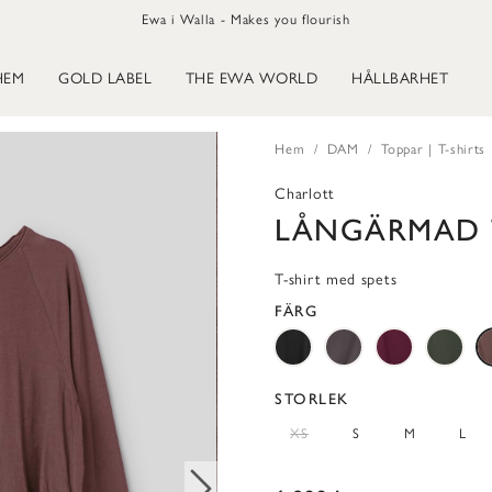
Ewa i Walla - Makes you flourish
HEM
GOLD LABEL
THE EWA WORLD
HÅLLBARHET
Hem
DAM
Toppar | T-shirts
Charlott
LÅNGÄRMAD T
T-shirt med spets
FÄRG
STORLEK
XS
S
M
L