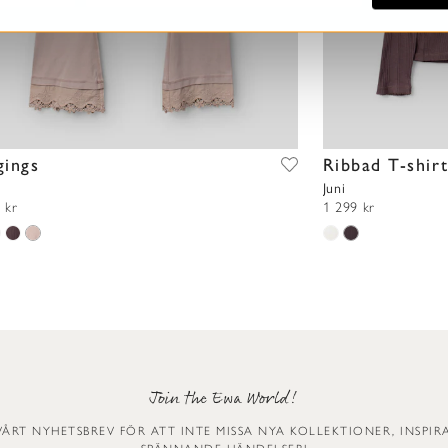
gings
Ribbad T-shir
Juni
 kr
1 299 kr
Join the Ewa World!
VÅRT NYHETSBREV FÖR ATT INTE MISSA NYA KOLLEKTIONER, INSPI