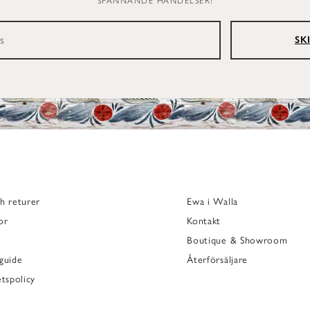
SPÄNNANDE HÄNDELSER!
SK
h returer
Ewa i Walla
or
Kontakt
Boutique & Showroom
guide
Återförsäljare
etspolicy