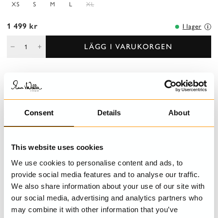
XS
S
M
L
XL
1 499 kr
I lager
LÄGG I VARUKORGEN
BESKRIVNING
T-tröja med lång ärm, vackert broderi och råa kanter.
Consent
Details
About
DETALJER
This website uses cookies
TVÄTTRÅD
We use cookies to personalise content and ads, to
provide social media features and to analyse our traffic.
STORLEKSGUIDE
We also share information about your use of our site with
our social media, advertising and analytics partners who
may combine it with other information that you’ve