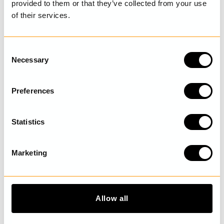
provided to them or that they’ve collected from your use
SENAST BESÖKTA
of their services.
C
Necessary
o
UPPTÄCK MER
n
s
Preferences
e
n
t
Statistics
S
e
Marketing
l
e
c
t
Allow all
i
o