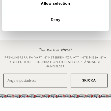
n
Allow selection
Prickig klänning
Leggings
Dinti
Ellen
2 999 kr
1 199 kr
Deny
Join the Ewa World!
PRENUMERERA PÅ VÅRT NYHETSBREV FÖR ATT INTE MISSA NYA
KOLLEKTIONER, INSPIRATION OCH ANDRA SPÄNNANDE
HÄNDELSER!
SKICKA