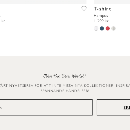
t
T-shirt
t
Hampus
 kr
1 299 kr
Join the Ewa World!
VÅRT NYHETSBREV FÖR ATT INTE MISSA NYA KOLLEKTIONER, INSPI
SPÄNNANDE HÄNDELSER!
SK