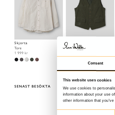
Skjorta
Väst
Tore
Vilgot
1 999 kr
2 499 kr
Consent
This website uses cookies
SENAST BESÖKTA
We use cookies to personalis
information about your use of
other information that you’ve
C