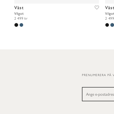
Väst
Väs
Vilgot
Vilgo
2 499 kr
2 499
PRENUMERERA PÅ 