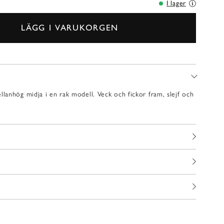
I lager
LÄGG I VARUKORGEN
anhög midja i en rak modell. Veck och fickor fram, slejf och