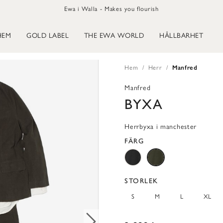
Ewa i Walla - Makes you flourish
HEM
GOLD LABEL
THE EWA WORLD
HÅLLBARHET
Hem
Herr
Manfred
Manfred
BYXA
Herrbyxa i manchester
FÄRG
STORLEK
S
M
L
XL