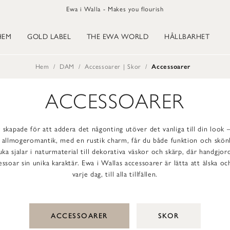
Ewa i Walla - Makes you flourish
HEM
GOLD LABEL
THE EWA WORLD
HÅLLBARHET
Hem
DAM
Accessoarer | Skor
Accessoarer
ACCESSOARER
 skapade för att addera det någonting utöver det vanliga till din look – 
av allmogeromantik, med en rustik charm, får du både funktion och skö
uka sjalar i naturmaterial till dekorativa väskor och skärp, där handgjor
essoar sin unika karaktär. Ewa i Wallas accessoarer är lätta att älska oc
varje dag, till alla tillfällen.
ACCESSOARER
SKOR