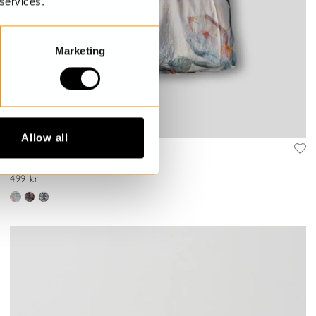
 services.
Marketing
Allow all
Blommig shoppingbag
Carrie
499 kr