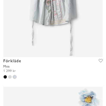
Förkläde
Moa
1 299 kr