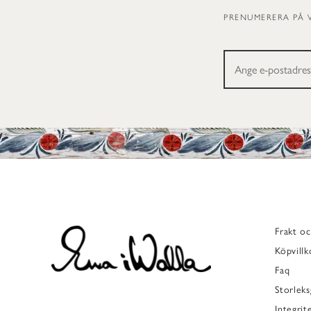
PRENUMERERA PÅ 
Frakt oc
Köpvillk
Faq
Storleks
Integrit