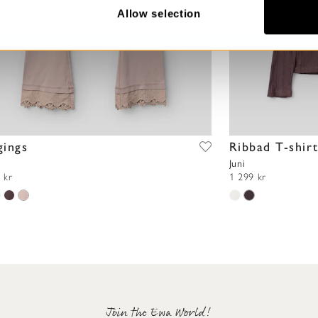
Allow selection
gings
Ribbad T-shir
Juni
 kr
1 299 kr
Join the Ewa World!