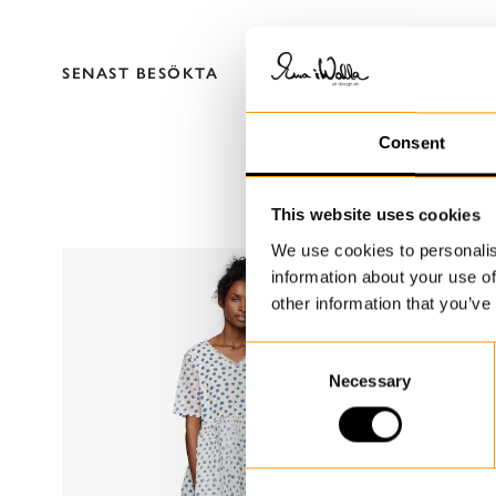
SENAST BESÖKTA
Consent
This website uses cookies
We use cookies to personalis
information about your use of
other information that you’ve
C
Necessary
o
n
s
e
n