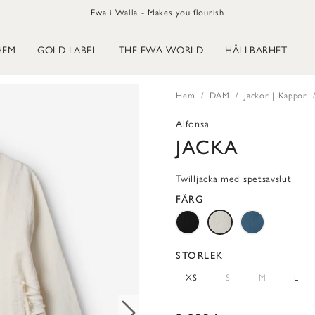
Ewa i Walla - Makes you flourish
HEM
GOLD LABEL
THE EWA WORLD
HÅLLBARHET
Hem
DAM
Jackor | Kappor
Alfonsa
JACKA
Twilljacka med spetsavslut
FÄRG
STORLEK
XS
S
M
L