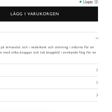
I lager
LÄGG I VARUKORGEN
r på ärmavslut och i nederkant och snörning i sidorna för en
am med olika knappar och två knapphål i avvikande färg för en