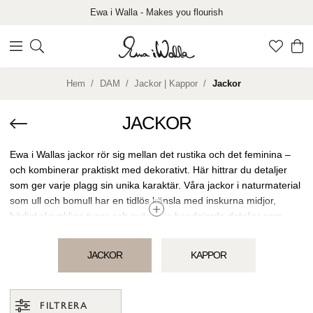
Ewa i Walla - Makes you flourish
Hem
DAM
Jackor | Kappor
Jackor
JACKOR
Ewa i Wallas jackor rör sig mellan det rustika och det feminina –
och kombinerar praktiskt med dekorativt. Här hittrar du detaljer
som ger varje plagg sin unika karaktär. Våra jackor i naturmaterial
som ull och bomull har en tidlös känsla med inskurna midjor,
härligt skrynkliga tyger och oväntade handgjorda detaljer som
broderier, spets och virkade knappar. Det är jackor att bära alla
dagar – vackra, funktionella och skapade för att hålla.
JACKOR
KAPPOR
FILTRERA