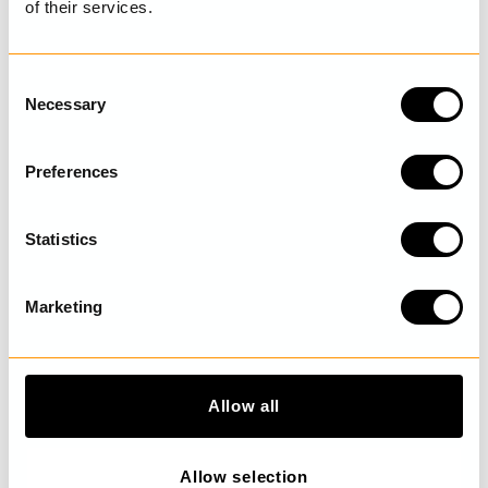
of their services.
C
Necessary
o
n
s
Preferences
e
n
t
Statistics
S
e
Marketing
l
e
c
t
Allow all
i
o
n
Allow selection