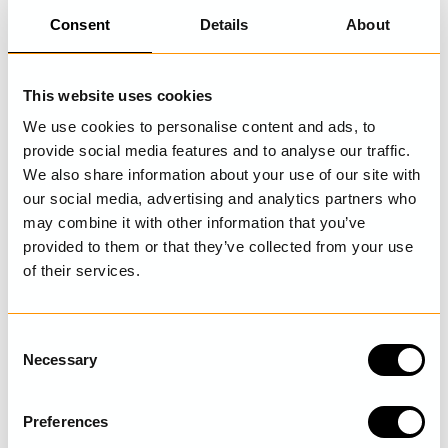
Consent
Details
About
SENAST BESÖKTA
This website uses cookies
We use cookies to personalise content and ads, to
provide social media features and to analyse our traffic.
SHOP THE LOOK
We also share information about your use of our site with
our social media, advertising and analytics partners who
may combine it with other information that you’ve
provided to them or that they’ve collected from your use
of their services.
C
Necessary
o
n
s
Preferences
e