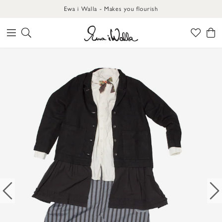
Ewa i Walla - Makes you flourish