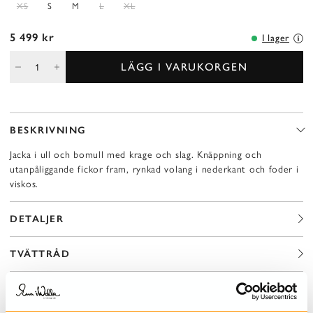
XS
S
M
L
XL
5 499 kr
I lager
LÄGG I VARUKORGEN
BESKRIVNING
Jacka i ull och bomull med krage och slag. Knäppning och
utanpåliggande fickor fram, rynkad volang i nederkant och foder i
viskos.
DETALJER
TVÄTTRÅD
STORLEKSGUIDE