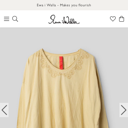
Ewa i Walla - Makes you flourish