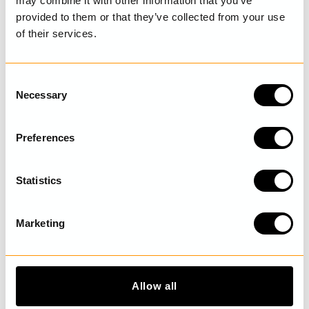
may combine it with other information that you’ve
provided to them or that they’ve collected from your use
SENAST BESÖKTA
of their services.
C
UPPTÄCK MER
Necessary
o
n
s
Preferences
e
n
t
Statistics
S
e
Marketing
l
e
c
t
Allow all
i