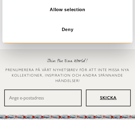
o
Prickig klänning
Leggings
n
Allow selection
Dinti
Ellen
2 999 kr
1 199 kr
Deny
Join the Ewa World!
PRENUMERERA PÅ VÅRT NYHETSBREV FÖR ATT INTE MISSA NYA
KOLLEKTIONER, INSPIRATION OCH ANDRA SPÄNNANDE
HÄNDELSER!
SKICKA