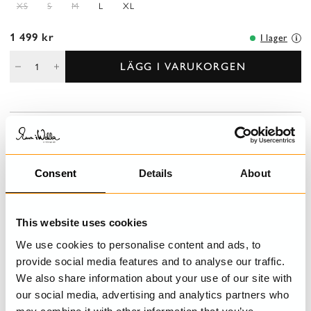
XS
S
M
L
XL
1 499 kr
I lager
LÄGG I VARUKORGEN
BESKRIVNING
T-tröja med lång ärm, vackert broderi och råa kanter.
Consent
Details
About
DETALJER
This website uses cookies
TVÄTTRÅD
We use cookies to personalise content and ads, to
STORLEKSGUIDE
provide social media features and to analyse our traffic.
We also share information about your use of our site with
our social media, advertising and analytics partners who